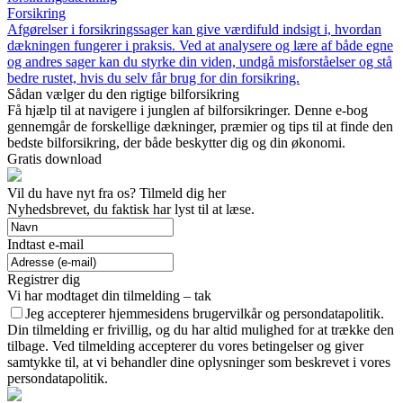
Forsikring
Afgørelser i forsikringssager kan give værdifuld indsigt i, hvordan
dækningen fungerer i praksis. Ved at analysere og lære af både egne
og andres sager kan du styrke din viden, undgå misforståelser og stå
bedre rustet, hvis du selv får brug for din forsikring.
Sådan vælger du den rigtige bilforsikring
Få hjælp til at navigere i junglen af bilforsikringer. Denne e-bog
gennemgår de forskellige dækninger, præmier og tips til at finde den
bedste bilforsikring, der både beskytter dig og din økonomi.
Gratis download
Vil du have nyt fra os? Tilmeld dig her
Nyhedsbrevet, du faktisk har lyst til at læse.
Indtast e-mail
Registrer dig
Vi har modtaget din tilmelding – tak
Jeg accepterer hjemmesidens brugervilkår og persondatapolitik.
Din tilmelding er frivillig, og du har altid mulighed for at trække den
tilbage. Ved tilmelding accepterer du vores betingelser og giver
samtykke til, at vi behandler dine oplysninger som beskrevet i vores
persondatapolitik.