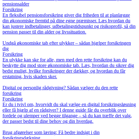
pensionsalder
Forsikring
En fleksibel pensionsforsikring giver dig friheden til at planlægge
din økonomiske fremtid på dine egne præmisser. Læs hvordan du
kan justere indbetalinger, udbetalingstidspunkt og risikoprofil, så din
pension passer til din alder og livssituation.
Undgå økonomiske tab efter ulykker – sådan hjælper forsikringen
dig
Forsikring
En ulykke kan ske for alle, men med den rette forsikring kan du
beskytte dig mod store økonomiske tab. Læs, hvordan du sikrer dig
bedst muligt, hvilke forsikringer der dækker, og hvordan du får
erstatning, hvis skaden sker.
Digital og personlig rådgivning? Sådan vælger du den rette
forsikring
Forsikring
Er du i tvivl om, hvorvidt du skal vælge en digital forsikringsløsning
eller få hjælp af en rådgiver? I denne guide får du overblik over
fordele og ulemper ved begge tilgange – så du kan træffe det valg,
der passer bedst til dine behov og din hverdag.
Brug afgørelser som læring: Få bedre indsigt i din
forsikringsdækning