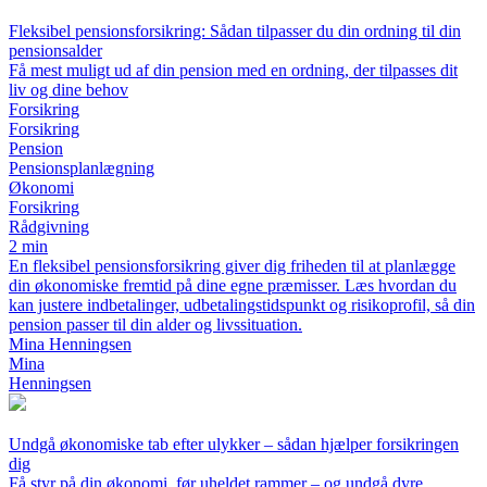
Fleksibel pensionsforsikring: Sådan tilpasser du din ordning til din
pensionsalder
Få mest muligt ud af din pension med en ordning, der tilpasses dit
liv og dine behov
Forsikring
Forsikring
Pension
Pensionsplanlægning
Økonomi
Forsikring
Rådgivning
2 min
En fleksibel pensionsforsikring giver dig friheden til at planlægge
din økonomiske fremtid på dine egne præmisser. Læs hvordan du
kan justere indbetalinger, udbetalingstidspunkt og risikoprofil, så din
pension passer til din alder og livssituation.
Mina Henningsen
Mina
Henningsen
Undgå økonomiske tab efter ulykker – sådan hjælper forsikringen
dig
Få styr på din økonomi, før uheldet rammer – og undgå dyre