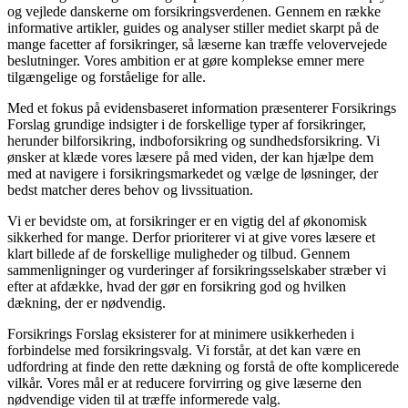
og vejlede danskerne om forsikringsverdenen. Gennem en række
informative artikler, guides og analyser stiller mediet skarpt på de
mange facetter af forsikringer, så læserne kan træffe velovervejede
beslutninger. Vores ambition er at gøre komplekse emner mere
tilgængelige og forståelige for alle.
Med et fokus på evidensbaseret information præsenterer Forsikrings
Forslag grundige indsigter i de forskellige typer af forsikringer,
herunder bilforsikring, indboforsikring og sundhedsforsikring. Vi
ønsker at klæde vores læsere på med viden, der kan hjælpe dem
med at navigere i forsikringsmarkedet og vælge de løsninger, der
bedst matcher deres behov og livssituation.
Vi er bevidste om, at forsikringer er en vigtig del af økonomisk
sikkerhed for mange. Derfor prioriterer vi at give vores læsere et
klart billede af de forskellige muligheder og tilbud. Gennem
sammenligninger og vurderinger af forsikringsselskaber stræber vi
efter at afdække, hvad der gør en forsikring god og hvilken
dækning, der er nødvendig.
Forsikrings Forslag eksisterer for at minimere usikkerheden i
forbindelse med forsikringsvalg. Vi forstår, at det kan være en
udfordring at finde den rette dækning og forstå de ofte komplicerede
vilkår. Vores mål er at reducere forvirring og give læserne den
nødvendige viden til at træffe informerede valg.