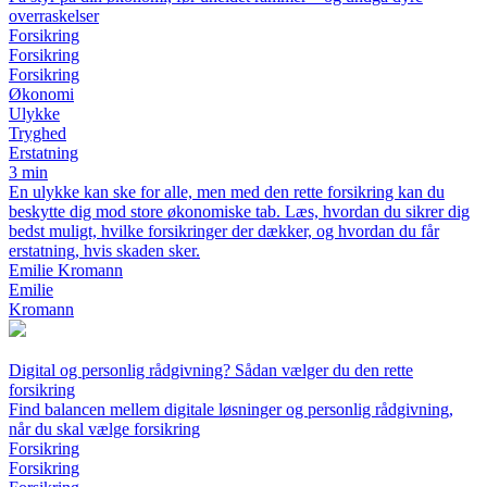
overraskelser
Forsikring
Forsikring
Forsikring
Økonomi
Ulykke
Tryghed
Erstatning
3 min
En ulykke kan ske for alle, men med den rette forsikring kan du
beskytte dig mod store økonomiske tab. Læs, hvordan du sikrer dig
bedst muligt, hvilke forsikringer der dækker, og hvordan du får
erstatning, hvis skaden sker.
Emilie Kromann
Emilie
Kromann
Digital og personlig rådgivning? Sådan vælger du den rette
forsikring
Find balancen mellem digitale løsninger og personlig rådgivning,
når du skal vælge forsikring
Forsikring
Forsikring