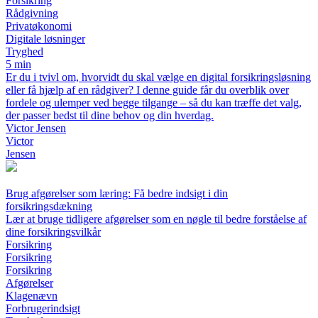
Forsikring
Rådgivning
Privatøkonomi
Digitale løsninger
Tryghed
5 min
Er du i tvivl om, hvorvidt du skal vælge en digital forsikringsløsning
eller få hjælp af en rådgiver? I denne guide får du overblik over
fordele og ulemper ved begge tilgange – så du kan træffe det valg,
der passer bedst til dine behov og din hverdag.
Victor Jensen
Victor
Jensen
Brug afgørelser som læring: Få bedre indsigt i din
forsikringsdækning
Lær at bruge tidligere afgørelser som en nøgle til bedre forståelse af
dine forsikringsvilkår
Forsikring
Forsikring
Forsikring
Afgørelser
Klagenævn
Forbrugerindsigt