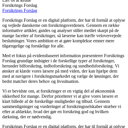
Lær os at kende
Forsikrings Forslag
Forsikrings Forslag
Forsikrings Forslag er en digital platform, der har til formål at oplyse
og vejlede danskerne om forsikringsverdenen. Gennem en række
informative artikler, guides og analyser stiller mediet skarpt på de
mange facetter af forsikringer, så læserne kan træffe velovervejede
beslutninger. Vores ambition er at gøre komplekse emner mere
tilgængelige og forståelige for alle.
Med et fokus på evidensbaseret information præsenterer Forsikrings
Forslag grundige indsigter i de forskellige typer af forsikringer,
herunder bilforsikring, indboforsikring og sundhedsforsikring. Vi
ønsker at klæde vores læsere på med viden, der kan hjælpe dem
med at navigere i forsikringsmarkedet og vælge de løsninger, der
bedst matcher deres behov og livssituation.
Vi er bevidste om, at forsikringer er en vigtig del af økonomisk
sikkerhed for mange. Derfor prioriterer vi at give vores læsere et
klart billede af de forskellige muligheder og tilbud. Gennem
sammenligninger og vurderinger af forsikringsselskaber stræber vi
efter at afdække, hvad der gør en forsikring god og hvilken
dækning, der er nødvendig.
Forsikrings Forslag er en digital platform, der har til formål at oplyse