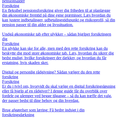
pensionsalder
Forsikring
En fleksibel pensionsforsikring giver dig friheden til at planlægge
din økonomiske fremtid på dine egne præmisser. Læs hvordan du
kan justere indbetalinger, udbetalingstidspunkt og risikoprofil, så din
pension passer til din alder og livssituation.
Undgå økonomiske tab efter ulykker – sådan hjælper forsikringen
dig
Forsikring
En ulykke kan ske for alle, men med den rette forsikring kan du
beskytte dig mod store økonomiske tab. Læs, hvordan du sikrer dig
bedst muligt, hvilke forsikringer der dækker, og hvordan du får
erstatning, hvis skaden sker.
Digital og personlig rådgivning? Sådan vælger du den rette
forsikring
Forsikring
Er du i tvivl om, hvorvidt du skal vælge en digital forsikringsløsning
eller få hjælp af en rådgiver? I denne guide får du overblik over
fordele og ulemper ved begge tilgange – så du kan træffe det valg,
der passer bedst til dine behov og din hverdag.
Brug afgørelser som læring: Få bedre indsigt i din
forsikringsdækning