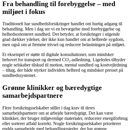
Fra behandling til forebyggelse – med
miljøet i fokus
Traditionelt har sundhedsforsikringer handlet om hurtig adgang til
behandling. Men i dag ser vi en bevægelse mod forebyggelse og
helhedsorienteret sundhed. Det betyder, at forsikringer i stigende
grad dækker ydelser, der ikke kun handler om at helbrede sygdom,
men også om at fremme trivsel og reducere belastningen på miljøet.
Et eksempel er støtte til digitale konsultationer, som mindsker
behovet for transport og dermed CO₂-udledning. Ligeledes tilbyder
nogle selskaber tilskud til motion, mental sundhed og kostvejledning
– tiltag, der både styrker individets helbred og mindsker presset på
sundhedssystemet.
Grønne klinikker og bæredygtige
samarbejdspartnere
Flere forsikringsselskaber stiller i dag krav til deres
samarbejdspartnere om at arbejde bæredygtigt. Det kan være
klinikker, der bruger miljøvenlige materialer, reducerer energiforbrug
eller sorterer affald korrekt. Nogle forsikringsselskaber prioriterer
endda samarbejde med behandlingssteder, der har grønne