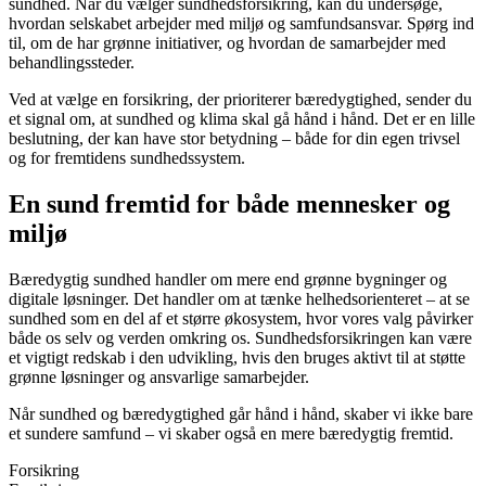
sundhed. Når du vælger sundhedsforsikring, kan du undersøge,
hvordan selskabet arbejder med miljø og samfundsansvar. Spørg ind
til, om de har grønne initiativer, og hvordan de samarbejder med
behandlingssteder.
Ved at vælge en forsikring, der prioriterer bæredygtighed, sender du
et signal om, at sundhed og klima skal gå hånd i hånd. Det er en lille
beslutning, der kan have stor betydning – både for din egen trivsel
og for fremtidens sundhedssystem.
En sund fremtid for både mennesker og
miljø
Bæredygtig sundhed handler om mere end grønne bygninger og
digitale løsninger. Det handler om at tænke helhedsorienteret – at se
sundhed som en del af et større økosystem, hvor vores valg påvirker
både os selv og verden omkring os. Sundhedsforsikringen kan være
et vigtigt redskab i den udvikling, hvis den bruges aktivt til at støtte
grønne løsninger og ansvarlige samarbejder.
Når sundhed og bæredygtighed går hånd i hånd, skaber vi ikke bare
et sundere samfund – vi skaber også en mere bæredygtig fremtid.
Forsikring