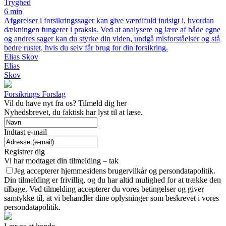
Tryghed
6 min
Afgørelser i forsikringssager kan give værdifuld indsigt i, hvordan
dækningen fungerer i praksis. Ved at analysere og lære af både egne
og andres sager kan du styrke din viden, undgå misforståelser og stå
bedre rustet, hvis du selv får brug for din forsikring.
Elias Skov
Elias
Skov
Forsikrings Forslag
Vil du have nyt fra os? Tilmeld dig her
Nyhedsbrevet, du faktisk har lyst til at læse.
Indtast e-mail
Registrer dig
Vi har modtaget din tilmelding – tak
Jeg accepterer hjemmesidens brugervilkår og persondatapolitik.
Din tilmelding er frivillig, og du har altid mulighed for at trække den
tilbage. Ved tilmelding accepterer du vores betingelser og giver
samtykke til, at vi behandler dine oplysninger som beskrevet i vores
persondatapolitik.