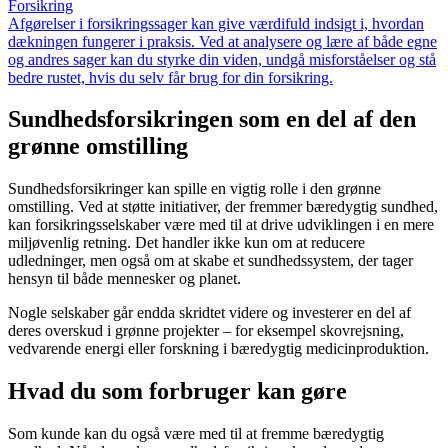
Forsikring
Afgørelser i forsikringssager kan give værdifuld indsigt i, hvordan
dækningen fungerer i praksis. Ved at analysere og lære af både egne
og andres sager kan du styrke din viden, undgå misforståelser og stå
bedre rustet, hvis du selv får brug for din forsikring.
Sundhedsforsikringen som en del af den
grønne omstilling
Sundhedsforsikringer kan spille en vigtig rolle i den grønne
omstilling. Ved at støtte initiativer, der fremmer bæredygtig sundhed,
kan forsikringsselskaber være med til at drive udviklingen i en mere
miljøvenlig retning. Det handler ikke kun om at reducere
udledninger, men også om at skabe et sundhedssystem, der tager
hensyn til både mennesker og planet.
Nogle selskaber går endda skridtet videre og investerer en del af
deres overskud i grønne projekter – for eksempel skovrejsning,
vedvarende energi eller forskning i bæredygtig medicinproduktion.
Hvad du som forbruger kan gøre
Som kunde kan du også være med til at fremme bæredygtig