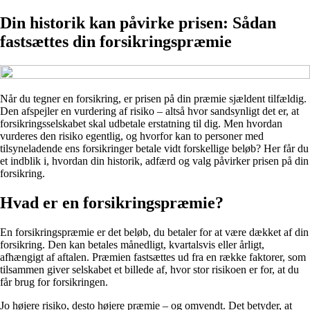
Din historik kan påvirke prisen: Sådan
fastsættes din forsikringspræmie
Når du tegner en forsikring, er prisen på din præmie sjældent tilfældig.
Den afspejler en vurdering af risiko – altså hvor sandsynligt det er, at
forsikringsselskabet skal udbetale erstatning til dig. Men hvordan
vurderes den risiko egentlig, og hvorfor kan to personer med
tilsyneladende ens forsikringer betale vidt forskellige beløb? Her får du
et indblik i, hvordan din historik, adfærd og valg påvirker prisen på din
forsikring.
Hvad er en forsikringspræmie?
En forsikringspræmie er det beløb, du betaler for at være dækket af din
forsikring. Den kan betales månedligt, kvartalsvis eller årligt,
afhængigt af aftalen. Præmien fastsættes ud fra en række faktorer, som
tilsammen giver selskabet et billede af, hvor stor risikoen er for, at du
får brug for forsikringen.
Jo højere risiko, desto højere præmie – og omvendt. Det betyder, at