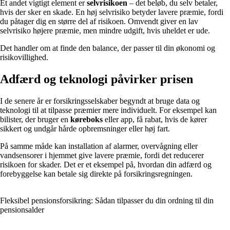
Et andet vigtigt element er
selvrisikoen
– det beløb, du selv betaler,
hvis der sker en skade. En høj selvrisiko betyder lavere præmie, fordi
du påtager dig en større del af risikoen. Omvendt giver en lav
selvrisiko højere præmie, men mindre udgift, hvis uheldet er ude.
Det handler om at finde den balance, der passer til din økonomi og
risikovillighed.
Adfærd og teknologi påvirker prisen
I de senere år er forsikringsselskaber begyndt at bruge data og
teknologi til at tilpasse præmier mere individuelt. For eksempel kan
bilister, der bruger en
køreboks
eller app, få rabat, hvis de kører
sikkert og undgår hårde opbremsninger eller høj fart.
På samme måde kan installation af alarmer, overvågning eller
vandsensorer i hjemmet give lavere præmie, fordi det reducerer
risikoen for skader. Det er et eksempel på, hvordan din adfærd og
forebyggelse kan betale sig direkte på forsikringsregningen.
Fleksibel pensionsforsikring: Sådan tilpasser du din ordning til din
pensionsalder