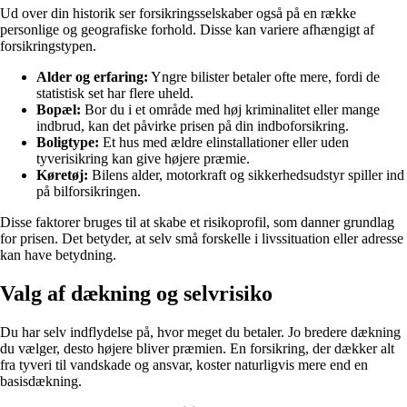
Ud over din historik ser forsikringsselskaber også på en række
personlige og geografiske forhold. Disse kan variere afhængigt af
forsikringstypen.
Alder og erfaring:
Yngre bilister betaler ofte mere, fordi de
statistisk set har flere uheld.
Bopæl:
Bor du i et område med høj kriminalitet eller mange
indbrud, kan det påvirke prisen på din indboforsikring.
Boligtype:
Et hus med ældre elinstallationer eller uden
tyverisikring kan give højere præmie.
Køretøj:
Bilens alder, motorkraft og sikkerhedsudstyr spiller ind
på bilforsikringen.
Disse faktorer bruges til at skabe et risikoprofil, som danner grundlag
for prisen. Det betyder, at selv små forskelle i livssituation eller adresse
kan have betydning.
Valg af dækning og selvrisiko
Du har selv indflydelse på, hvor meget du betaler. Jo bredere dækning
du vælger, desto højere bliver præmien. En forsikring, der dækker alt
fra tyveri til vandskade og ansvar, koster naturligvis mere end en
basisdækning.