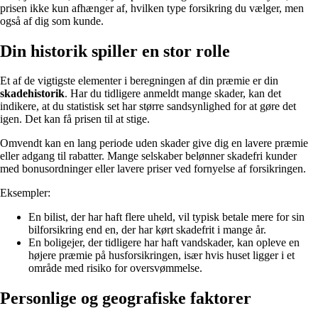
prisen ikke kun afhænger af, hvilken type forsikring du vælger, men
også af dig som kunde.
Din historik spiller en stor rolle
Et af de vigtigste elementer i beregningen af din præmie er din
skadehistorik
. Har du tidligere anmeldt mange skader, kan det
indikere, at du statistisk set har større sandsynlighed for at gøre det
igen. Det kan få prisen til at stige.
Omvendt kan en lang periode uden skader give dig en lavere præmie
eller adgang til rabatter. Mange selskaber belønner skadefri kunder
med bonusordninger eller lavere priser ved fornyelse af forsikringen.
Eksempler:
En bilist, der har haft flere uheld, vil typisk betale mere for sin
bilforsikring end en, der har kørt skadefrit i mange år.
En boligejer, der tidligere har haft vandskader, kan opleve en
højere præmie på husforsikringen, især hvis huset ligger i et
område med risiko for oversvømmelse.
Personlige og geografiske faktorer