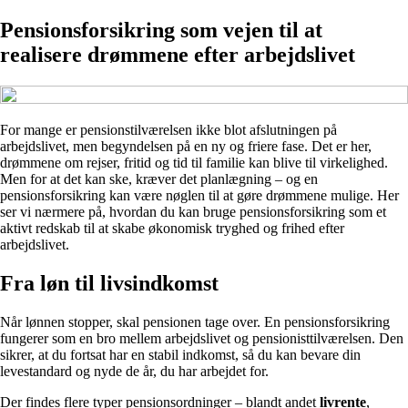
Pensionsforsikring som vejen til at
realisere drømmene efter arbejdslivet
For mange er pensionstilværelsen ikke blot afslutningen på
arbejdslivet, men begyndelsen på en ny og friere fase. Det er her,
drømmene om rejser, fritid og tid til familie kan blive til virkelighed.
Men for at det kan ske, kræver det planlægning – og en
pensionsforsikring kan være nøglen til at gøre drømmene mulige. Her
ser vi nærmere på, hvordan du kan bruge pensionsforsikring som et
aktivt redskab til at skabe økonomisk tryghed og frihed efter
arbejdslivet.
Fra løn til livsindkomst
Når lønnen stopper, skal pensionen tage over. En pensionsforsikring
fungerer som en bro mellem arbejdslivet og pensionisttilværelsen. Den
sikrer, at du fortsat har en stabil indkomst, så du kan bevare din
levestandard og nyde de år, du har arbejdet for.
Der findes flere typer pensionsordninger – blandt andet
livrente
,