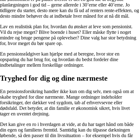
planlægningen i god tid – gerne allerede i 30’erne eller 40’erne. Jo
tidligere du starter, desto mere kan du få ud af renters rente-effekten, og
desto mindre behøver du at indbetale hver måned for at nå dit mål.
Lav en realistisk plan for, hvordan du ønsker at leve som pensionist.
Vil du rejse meget? Blive boende i huset? Eller måske flytte i noget
mindre og bruge pengene på oplevelser? Dine valg har stor betydning
for, hvor meget du bør spare op.
En pensionsrådgiver kan hjælpe med at beregne, hvor stor en
opsparing du har brug for, og hvordan du bedst fordeler dine
indbetalinger mellem forskellige ordninger.
Tryghed for dig og dine nærmeste
En pensionsforsikring handler ikke kun om dig selv, men også om at
skabe tryghed for dine nærmeste. Mange ordninger indeholder
forsikringer, der dækker ved sygdom, tab af erhvervsevne eller
dødsfald. Det betyder, at din familie er økonomisk sikret, hvis livet
tager en uventet drejning.
Det kan give en ro i hverdagen at vide, at du har taget hånd om både
din egen og familiens fremtid. Samtidig kan du tilpasse dækningen
løbende, så den passer til din livssituation – for eksempel hvis du får