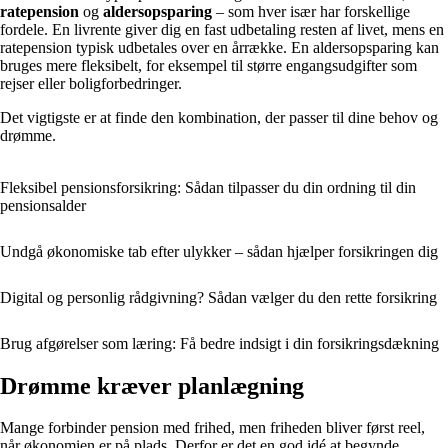
ratepension
og
aldersopsparing
– som hver især har forskellige
fordele. En livrente giver dig en fast udbetaling resten af livet, mens en
ratepension typisk udbetales over en årrække. En aldersopsparing kan
bruges mere fleksibelt, for eksempel til større engangsudgifter som
rejser eller boligforbedringer.
Det vigtigste er at finde den kombination, der passer til dine behov og
drømme.
Fleksibel pensionsforsikring: Sådan tilpasser du din ordning til din
pensionsalder
Undgå økonomiske tab efter ulykker – sådan hjælper forsikringen dig
Digital og personlig rådgivning? Sådan vælger du den rette forsikring
Brug afgørelser som læring: Få bedre indsigt i din forsikringsdækning
Drømme kræver planlægning
Mange forbinder pension med frihed, men friheden bliver først reel,
når økonomien er på plads. Derfor er det en god idé at begynde