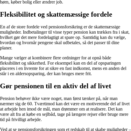
børn, køber bolig eller ændrer job.
Fleksibilitet og skattemæssige fordele
En af de store fordele ved pensionsforsikring er de skattemæssige
muligheder. Indbetalinger til visse typer pension kan trækkes fra i skat,
hvilket gør det mere fordelagtigt at spare op. Samtidig kan du vælge,
hvordan og hvornår pengene skal udbetales, så det passer til dine
planer.
Mange vælger at kombinere flere ordninger for at opnå både
fleksibilitet og sikkerhed. For eksempel kan en del af opsparingen
placeres i en livrente for at sikre en fast indkomst, mens en anden del
står i en aldersopsparing, der kan bruges mere frit.
Gør pensionen til en aktiv del af livet
Pension behøver ikke være noget, man først tænker på, når man
nærmer sig de 60. Tværtimod kan det være en motiverende del af livet
at arbejde hen imod de mål, man drømmer om at realisere. Det kan
være alt fra at købe en sejlbåd, tage på længere rejser eller bruge mere
tid på frivilligt arbejde.
Ved at se pensionsforsikringen som et redskab til at skabe muligheder –