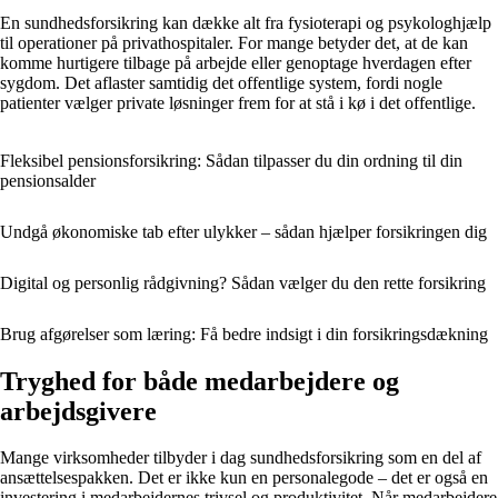
En sundhedsforsikring kan dække alt fra fysioterapi og psykologhjælp
til operationer på privathospitaler. For mange betyder det, at de kan
komme hurtigere tilbage på arbejde eller genoptage hverdagen efter
sygdom. Det aflaster samtidig det offentlige system, fordi nogle
patienter vælger private løsninger frem for at stå i kø i det offentlige.
Fleksibel pensionsforsikring: Sådan tilpasser du din ordning til din
pensionsalder
Undgå økonomiske tab efter ulykker – sådan hjælper forsikringen dig
Digital og personlig rådgivning? Sådan vælger du den rette forsikring
Brug afgørelser som læring: Få bedre indsigt i din forsikringsdækning
Tryghed for både medarbejdere og
arbejdsgivere
Mange virksomheder tilbyder i dag sundhedsforsikring som en del af
ansættelsespakken. Det er ikke kun en personalegode – det er også en
investering i medarbejdernes trivsel og produktivitet. Når medarbejdere