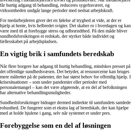
får hurtig adgang til behandling, reduceres sygefraværet, og
virksomheden undgår lange perioder med nedsat arbejdskraft.
For medarbejderen giver det en følelse af tryghed at vide, at der er
hjælp at hente, hvis helbredet svigter. Det skaber ro i hverdagen og kan
være med til at forebygge stress og udbrændthed. På den måde bliver
sundhedsforsikringen et redskab, der styrker både individet og
fællesskabet på arbejdspladsen.
En vigtig brik i samfundets beredskab
Når flere borgere har adgang til hurtig behandling, mindskes presset på
det offentlige sundhedsvæsen. Det betyder, at ressourcerne kan bruges
mere målrettet på de patienter, der har størst behov for offentlig hjælp. I
krisesituationer – som under pandemier eller perioder med
personalemangel – kan det være afgørende, at en del af befolkningen
har alternative behandlingsmuligheder.
Sundhedsforsikringer bidrager dermed indirekte til samfundets samlede
robusthed. De fungerer som et ekstra lag af beredskab, der kan hjælpe
med at holde hjulene i gang, selv når systemet er under pres.
Forebyggelse som en del af løsningen