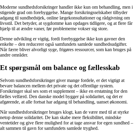
Moderne sundhedsforsikringer handler ikke kun om behandling, men i
stigende grad om forebyggelse. Mange forsikringsselskaber tilbyder
adgang til sundhedstjek, online lægekonsultationer og rådgivning om
livsstil. Det betyder, at sygdomme kan opdages tidligere, og at flere får
hjælp til at ændre vaner, før problemerne vokser sig store.
Denne udvikling er vigtig, fordi forebyggelse ikke kun gavner den
enkelte – den reducerer også samfundets samlede sundhedsudgifter.
Når færre bliver alvorligt syge, frigøres ressourcer, som kan bruges på
andre områder.
Et spørgsmål om balance og fællesskab
Selvom sundhedsforsikringer giver mange fordele, er det vigtigt at
bevare balancen mellem det private og det offentlige system.
Forsikringer skal ses som et supplement – ikke en erstatning for den
fælles velfærd. Den danske model bygger på solidaritet, og det er
afgørende, at alle fortsat har adgang til behandling, uanset økonomi.
Når sundhedsforsikringer bruges klogt, kan de være med til at styrke
netop denne solidaritet. De kan skabe mere fleksibilitet, mindske
ventetider og give flere mulighed for at tage ansvar for egen sundhed –
alt sammen til gavn for samfundets samlede tryghed.